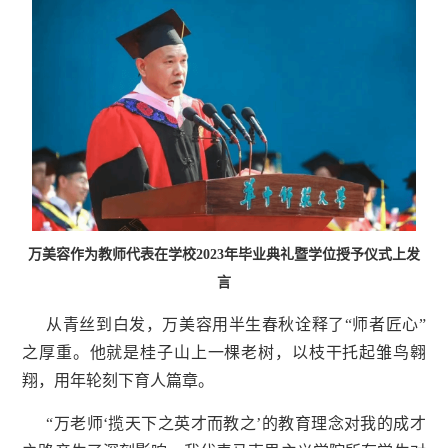
万美容作为教师代表在学校2023年毕业典礼暨学位授予仪式上发
言
从青丝到白发，万美容用半生春秋诠释了“师者匠心”
之厚重。他就是桂子山上一棵老树，以枝干托起雏鸟翱
翔，用年轮刻下育人篇章。
“万老师‘揽天下之英才而教之’的教育理念对我的成才