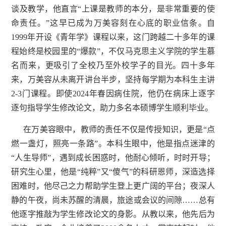
谈及教学，他直言“上课是教师的本分，是非常重要的使
命责任。”这早已成为万美容刻在心底的职业信条。自
1999年开设《青年学》课程以来，这门跨越二十多年的课
程始终是校园里的“爆款”，不仅马克思主义学院的学生慕
名而来，更吸引了全校乃至外校学子的目光。四十多年
来，万美容从未离开讲台半步，坚持每学期为本科生主讲
2-3门课程。即使2024年春因病住院，他仍在病床上逐字
逐句指导学生修改论文，助力多名本硕博学生顺利毕业。
在万美容眼中，教师的责任不仅是传授知识，更是“点
燃一盏灯，照亮一条路”。本科生眼中，他是指点迷津的
“人生导师”，遇到成长困惑时，他耐心倾听，时时开导；
研究生心里，他是“纯粹”又“傻气”的科研恩师，深造选择
困难时，他尽己之力帮助学生登上更广阔的平台；夜深人
静的午夜，尚未苏醒的清晨，旅途或会议的间隙……总有
他逐字推敲为学生修改论文的身影。从教以来，他先后为