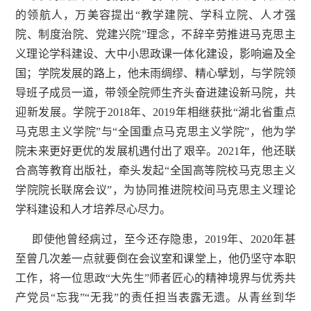
的领航人，万美容提出“教学建院、学科立院、人才强
院、制度治院、党建兴院”理念，不辞辛劳推进马克思主
义理论学科建设、大中小思政课一体化建设，影响遍及全
国；学院发展的路上，他未雨绸缪、精心擘划，与学院领
导班子成员一道，带领全院师生齐头奋进建设新马院，共
迎新发展。学院于2018年、2019年相继获批“湖北省重点
马克思主义学院”与“全国重点马克思主义学院”，他为学
院未来更好更优的发展机遇付出了艰辛。2021年，他还联
合高等教育出版社，牵头发起“全国高等院校马克思主义
学院院长联席会议”，为协同推进院校间马克思主义理论
学科建设和人才培养尽心尽力。
即使他曾经病过，至今还存隐患，2019年、2020年甚
至曾几次差一点就要倒在会议室和课堂上，他仍坚守本职
工作，将一位思政“大先生”师者匠心的精神境界与优秀共
产党员“忘我”“无我”的责任担当表露无遗。从青丝到华