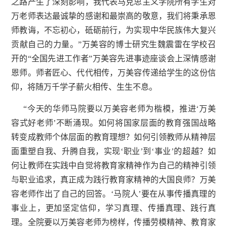
之路产生了深刻影响，我代表马克思主义学院所有学生对
万老师表达最诚挚的感谢和最崇高的敬意，我们将秉承恩
师教诲，不忘初心，砥砺前行，为实现中华民族伟大复兴
贡献自己的力量。”万美容的博士研究生魏震雷在学校召
开的“全国先进工作者”万美容先进事迹座谈会上深情感谢
恩师。师者匠心、代代相传，万美容传递给学生的这份信
仰，将随万千学子薪火相传、生生不息。
“今天的华师马院要以万美容老师为楷模，推进‘万美
容式好老师’不断涌现。如何将国家层面的教育强国战略
转变成教师个体层面的教育理想？如何引领教师从精神层
面重塑自我、升腾自我，实现‘职业’到‘事业’的超越？如
何让教师在实践中自觉将教育家精神作为自己的精神引领
与职业追求，真正成为践行教育家精神的大国良师？万美
容老师作出了自己的回答。‘马院人’要在从事传播真理的
事业上，更加坚定信仰，学习真理、传播真理、践行真
理。全院要以万美容老师为榜样，传播劳模精神、教育家