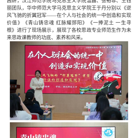
茜妍，汉江师范学院马克思主义学院温鑫、张裕菲、王钰
丽团队，华中师范大学马克思主义学院王于丹分别以《逆
风飞驰的折翼冠军——在个人与社会的统一中创造和实现
价值》《青山铸忠魂 红脉耀郧阳》《一捧泥土 一生寻
根》进行了现场展示，展现了各校思政专业师范生作为未
来思政课教师的功底、素养和风采。