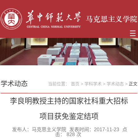
学术动态
当前位置：
首页
>
学科学术
>
学术动态
>
正文
李良明教授主持的国家社科重大招标
项目获免鉴定结项
发布人：马克思主义学院
发表时间：2017-11-23
点
击：
828
次