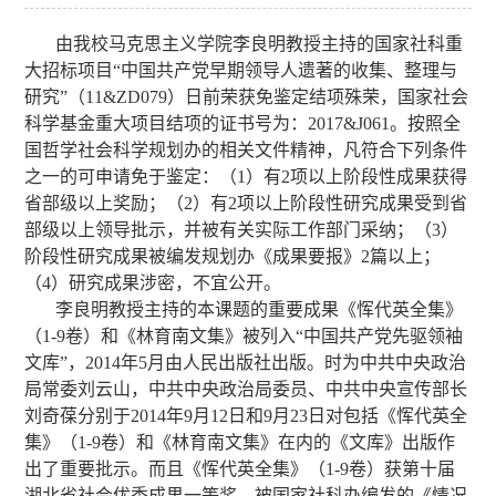
由我校马克思主义学院李良明教授主持的国家社科重
大招标项目“中国共产党早期领导人遗著的收集、整理与
研究”（11&ZD079）日前荣获免鉴定结项殊荣，国家社会
科学基金重大项目结项的证书号为：2017&J061。按照全
国哲学社会科学规划办的相关文件精神，凡符合下列条件
之一的可申请免于鉴定：（1）有2项以上阶段性成果获得
省部级以上奖励；（2）有2项以上阶段性研究成果受到省
部级以上领导批示，并被有关实际工作部门采纳；（3）
阶段性研究成果被编发规划办《成果要报》2篇以上；
（4）研究成果涉密，不宜公开。
李良明教授主持的本课题的重要成果《恽代英全集》
（1-9卷）和《林育南文集》被列入“中国共产党先驱领袖
文库”，2014年5月由人民出版社出版。时为中共中央政治
局常委刘云山，中共中央政治局委员、中共中央宣传部长
刘奇葆分别于2014年9月12日和9月23日对包括《恽代英全
集》（1-9卷）和《林育南文集》在内的《文库》出版作
出了重要批示。而且《恽代英全集》（1-9卷）获第十届
湖北省社会优秀成果一等奖，被国家社科办编发的《情况