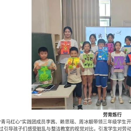
劳育炼行
“青马红心”实践团成员李茜、赖思瑶、周冰靓带领三年级学生开
过引导孩子们感受脏乱与整洁教室的视觉对比，引发学生对劳动