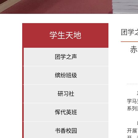
团学
学生天地
赤
团学之声
缤纷班级
研习社
学马
系列
恽代英班
书香校园
开展