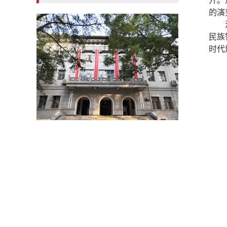
开。
的演
民族
时代