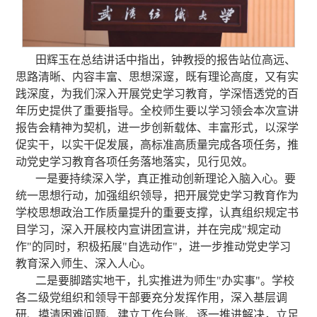
田辉玉在总结讲话中指出，钟教授的报告站位高远、
思路清晰、内容丰富、思想深邃，既有理论高度，又有实
践深度，为我们深入开展党史学习教育，学深悟透党的百
年历史提供了重要指导。全校师生要以学习领会本次宣讲
报告会精神为契机，进一步创新载体、丰富形式，以深学
促实干，以实干促发展，高标准高质量完成各项任务，推
动党史学习教育各项任务落地落实，见行见效。
一是要持续深入学，真正推动创新理论入脑入心。要
统一思想行动，加强组织领导，把开展党史学习教育作为
学校思想政治工作质量提升的重要支撑，认真组织规定书
目学习，深入开展校内宣讲团宣讲，并在完成"规定动
作"的同时，积极拓展"自选动作"，进一步推动党史学习
教育深入师生、深入人心。
二是要脚踏实地干，扎实推进为师生"办实事"。学校
各二级党组织和领导干部要充分发挥作用，深入基层调
研、摸清困难问题、建立工作台账、逐一推进解决，立足