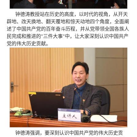
钟德涛教授站在历史的高度，以时代的视角，从开天
辟地、改天换地、翻天覆地和惊天动地四个角度，全面阐
述了中国共产党的百年奋斗历程，并从党带领全国各族人
民完成和推进的"三件大事"中，让大家深刻认识中国共产
党的伟大历史贡献。
钟德涛强调，要深刻认识中国共产党的伟大历史贡