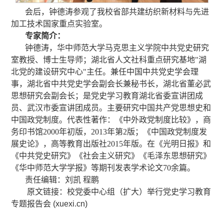
会后，钟德涛参观了我校省部共建纺织新材料与先进
加工技术国家重点实验室。
专家简介：
钟德涛，华中师范大学马克思主义学院中共党史研究
室教授、博士生导师；湖北省人文社科重点研究基地"湖
北党的建设研究中心"主任。兼任中国中共党史学会理
事，湖北省中共党史学会副会长兼秘书长，湖北省董必武
思想研究会副会长；是党史学习教育湖北省委宣讲团成
员、武汉市委宣讲团成员。主要研究中国共产党思想史和
中国政党制度。代表性著作：《中外政党制度比较》，商
务印书馆2000年初版，2013年第2版；《中国政党制度发
展史论》，高等教育出版社2015年版。在《光明日报》和
《中共党史研究》《社会主义研究》《毛泽东思想研究》
《华中师范大学学报》等期刊发表学术论文70余篇。
责任编辑：刘凯 程鹏
原文链接：校党委中心组（扩大）举行党史学习教育
专题报告会 (xuexi.cn)