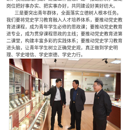
岗位把好事办实、把实事办好，共同建设好美好纺大。
三是要突出青年群体，全面落实立德树人根本任务。
我们要将党史学习教育融入人才培养体系，要推动党史教
育进课程，成为青年学生必修的思政课；要推动党史教育
进专业，成为贯穿课程思政的主线；要推动党史教育进第
二课堂，构建丰富多彩的实践体系；要推动党史学习教育
进头脑，让青年学生树立正确党史观，真正做到学史明
理、学史增信、学史崇德、学史力行。