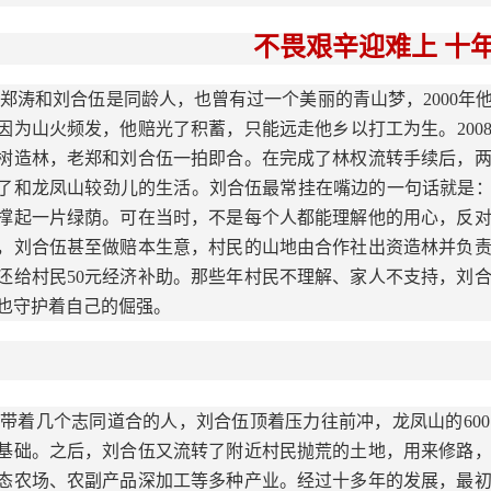
不畏艰辛迎难上 十
郑涛和刘合伍是同龄人，也曾有过一个美丽的青山梦，2000
因为山火频发，他赔光了积蓄，只能远走他乡以打工为生。200
树造林，老郑和刘合伍一拍即合。在完成了林权流转手续后，
了和龙凤山较劲儿的生活。刘合伍最常挂在嘴边的一句话就是：
撑起一片绿荫。可在当时，不是每个人都能理解他的用心，反
，刘合伍甚至做赔本生意，村民的山地由合作社出资造林并负
还给村民50元经济补助。那些年村民不理解、家人不支持，刘
也守护着自己的倔强。
带着几个志同道合的人，刘合伍顶着压力往前冲，龙凤山的60
基础。之后，刘合伍又流转了附近村民抛荒的土地，用来修路
态农场、农副产品深加工等多种产业。经过十多年的发展，最