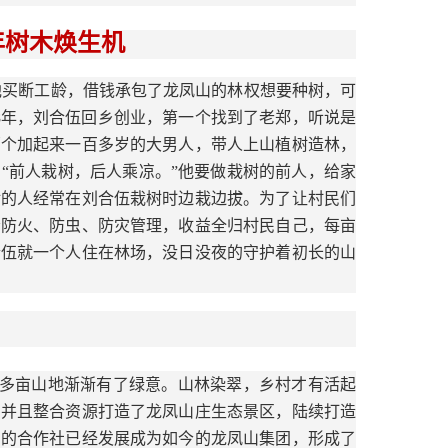
年树木焕生机
年他买断工龄，借钱承包了龙凤山的林权想要种树，可
8年，刘合伍回乡创业，第一个找到了老郑，听说是
两个加起来一百多岁的大男人，带人上山植树造林，
“前人栽树，后人乘凉。”他要做栽树的前人，给家
对的人经常在刘合伍栽树时边栽边拔。为了让村民们
责防火、防虫、防灾管理，收益全归村民自己，每亩
合伍就一个人住在林场，没日没夜的守护着初长的山
0多亩山地渐渐有了绿意。山林染翠，乡村才有活起
，并且整合资源打造了龙凤山庄生态景区，陆续打造
初的合作社已经发展成为如今的龙凤山集团，形成了