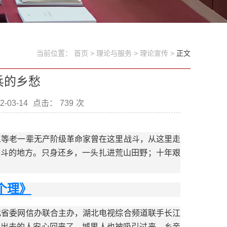
当前位置：
首页
>
理论与服务
>
理论宣传
>
正文
兵的乡愁
-03-14
点击：
739
次
工等老一辈无产阶级革命家曾在这里战斗，从这里走
奋斗的地方。只身还乡，一头扎进荒山田野；十年艰
个理》
北省委网信办联合主办，湖北电视综合频道联手长江
经出去的人安心回来了，城里人也被吸引过来，乡亲