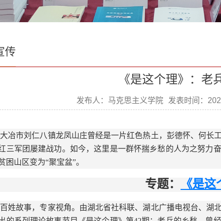
宣传
《是这个理》：老
发布人：马克思主义学院
发表时间：2022
大冶市刘仁八镇龙凤山庄曾经是一片红色热土，彭德怀、何长
红三军团屡建战功。如今，这里是一群怀揣乡愁的人为之努力
贫困山区变为“聚宝盆”。
专题：
《是这
百姓故事，专家视角。由湖北省社科联、湖北广播电视台、湖
出的系列理论故事节目《是这个理》第42期：老兵的乡愁。曾