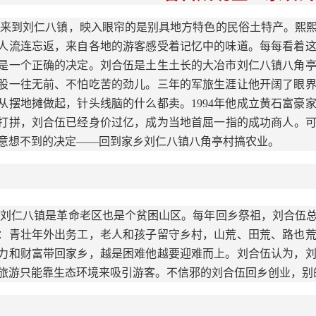
来到刘仁八镇，映入眼帘的是别具地方特色的民俗土特产。熙
人流连忘返，来自各地的游客感受着记忆中的味道。每每看着这样
是一个正确的决定。刘合伍是土生土长的大冶市刘仁八镇八角
股一往无前、不怕吃苦的劲儿。三年的军旅生涯让他开阔了眼
从摆地摊做起，针头线脑的什么都卖。1994年他成立黄石富豪
打拼，刘合伍已经身价过亿，成为当地首屈一指的成功商人。可在
意想不到的决定——回到家乡刘仁八镇八角亭村搞农业。
刘仁八镇是革命老区也是个贫困山区。每年回乡祭祖，刘合伍
：青壮年外出务工，老人和孩子留守乡村，山荒、田荒、路也
力和财富带回家乡，越是困难他越要迎难而上。刘合伍认为，
旅游只能靠生态环境来吸引游客。不信邪的刘合伍回乡创业，别