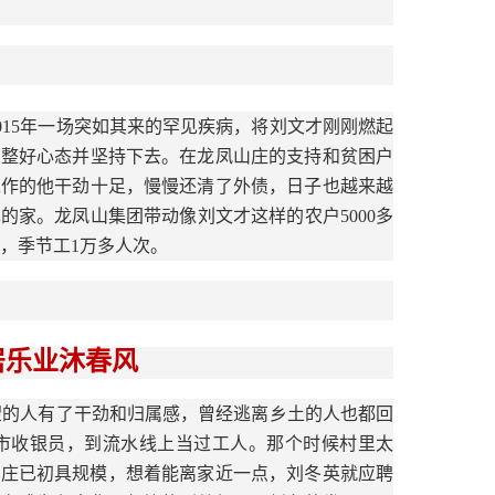
015年一场突如其来的罕见疾病，将刘文才刚刚燃起
调整好心态并坚持下去。在龙凤山庄的支持和贫困户
工作的他干劲十足，慢慢还清了外债，日子也越来越
家。龙凤山集团带动像刘文才这样的农户5000多
亩，季节工1万多人次。
居乐业沐春风
望的人有了干劲和归属感，曾经逃离乡土的人也都回
市收银员，到流水线上当过工人。那个时候村里太
山庄已初具规模，想着能离家近一点，刘冬英就应聘