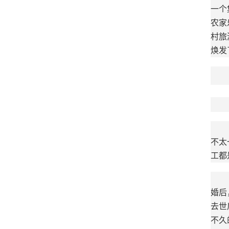
一个
农家
村旅
焕发
不太
工都
婚后
去世
不久